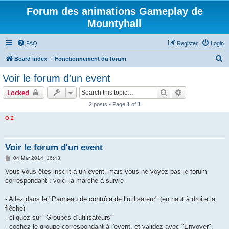
Forum des animations Gameplay de
Mountyhall
FAQ
Register
Login
S
Board index
Fonctionnement du forum
e
Voir le forum d'un event
a
Search
Advanced sear
Locked
r
2 posts • Page
1
of
1
c
O 2
h
Voir le forum d'un event
P
04 Mar 2014, 16:43
o
s
Vous vous êtes inscrit à un event, mais vous ne voyez pas le forum
t
correspondant : voici la marche à suivre
- Allez dans le "Panneau de contrôle de l’utilisateur" (en haut à droite la
flêche)
- cliquez sur "Groupes d’utilisateurs"
- cochez le groupe correspondant à l'event, et validez avec "Envoyer".