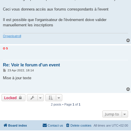
Ceci vous donnera accès aux forums correspondants à l'event
Il est possible que l'organisateur de l'événement doive valider
manuellement les inscriptions
Organisatroll
O 5
Re: Voir le forum d'un event
P
23 Apr 2022, 18:14
o
s
Mise à jour texte
t
Locked
2 posts • Page
1
of
1
Jump to
Board index
Contact us
Delete cookies
All times are
UTC+02:00