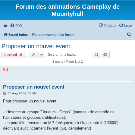
Forum des animations Gameplay de
Mountyhall
FAQ
Register
Login
S
Board index
Fonctionnement du forum
e
Proposer un nouvel event
a
Search
Advanced sear
Locked
r
2 posts • Page
1
of
1
c
O 2
h
Proposer un nouvel event
P
05 Aug 2014, 08:46
o
s
Pour proposer un nouvel event
t
- s'inscrire au groupe "Joueurs - Orgas" (panneau de contrôle de
l'utilisateur et groupes d'utilisateurs).
- en parallèle, envoyer un MP (obligatoire) à Organisatroll (100000)
décrivant
succinctement
l'event (but, déroulement)