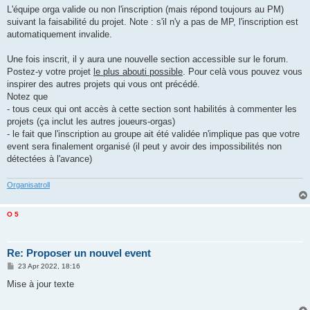
L'équipe orga valide ou non l'inscription (mais répond toujours au PM)
suivant la faisabilité du projet. Note : s'il n'y a pas de MP, l'inscription est
automatiquement invalide.
Une fois inscrit, il y aura une nouvelle section accessible sur le forum.
Postez-y votre projet
le plus abouti possible
. Pour celà vous pouvez vous
inspirer des autres projets qui vous ont précédé.
Notez que
- tous ceux qui ont accès à cette section sont habilités à commenter les
projets (ça inclut les autres joueurs-orgas)
- le fait que l'inscription au groupe ait été validée n'implique pas que votre
event sera finalement organisé (il peut y avoir des impossibilités non
détectées à l'avance)
Organisatroll
O 5
Re: Proposer un nouvel event
P
23 Apr 2022, 18:16
o
s
Mise à jour texte
t