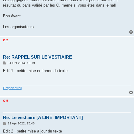
résultat du paris validé par les O, même si vous êtes dans le hall
Bon évent
Les organisateurs
O 2
Re: RAPPEL SUR LE VESTIAIRE
P
04 Oct 2014, 10:19
o
s
Edit 1 : petite mise en forme du texte.
t
Organisatroll
O 5
Re: Le vestiaire [A LIRE, IMPORTANT]
P
23 Apr 2022, 15:40
o
s
Edit 2 : petite mise à jour du texte
t