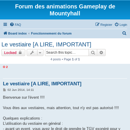
Forum des animations Gameplay de
Mountyhall
FAQ
Register
Login
S
Board index
Fonctionnement du forum
e
Le vestiaire [A LIRE, IMPORTANT]
a
Search
Advanced sear
Locked
r
4 posts • Page
1
of
1
c
O 2
h
Le vestiaire [A LIRE, IMPORTANT]
P
02 Jun 2014, 14:11
o
s
Bienvenue sur l'évent !!!!
t
Vous êtes aux vestiaires, mais attention, tout n'y est pas autorisé !!!!
Quelques explications :
L'utilisation du vestiaire en général :
- avant un event, vous avez le droit de prendre le TGV exonéré pour y