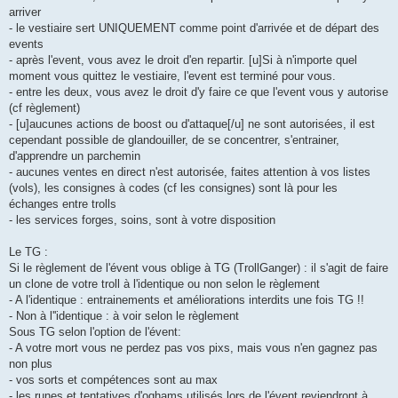
arriver
- le vestiaire sert UNIQUEMENT comme point d'arrivée et de départ des
events
- après l'event, vous avez le droit d'en repartir. [u]Si à n'importe quel
moment vous quittez le vestiaire, l'event est terminé pour vous.
- entre les deux, vous avez le droit d'y faire ce que l'event vous y autorise
(cf règlement)
- [u]aucunes actions de boost ou d'attaque[/u] ne sont autorisées, il est
cependant possible de glandouiller, de se concentrer, s'entrainer,
d'apprendre un parchemin
- aucunes ventes en direct n'est autorisée, faites attention à vos listes
(vols), les consignes à codes (cf les consignes) sont là pour les
échanges entre trolls
- les services forges, soins, sont à votre disposition
Le TG :
Si le règlement de l'évent vous oblige à TG (TrollGanger) : il s'agit de faire
un clone de votre troll à l'identique ou non selon le règlement
- A l'identique : entrainements et améliorations interdits une fois TG !!
- Non à l''identique : à voir selon le règlement
Sous TG selon l'option de l'évent:
- A votre mort vous ne perdez pas vos pixs, mais vous n'en gagnez pas
non plus
- vos sorts et compétences sont au max
- les runes et tentatives d'oghams utilisés lors de l'évent reviendront à