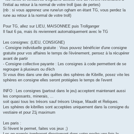
l'initial au retour à la normal de votre troll (pas de pertes)
(nb : si vous apprenez une rune/un ogham en étant TG, vous perdez la
rune au retour à la normal de votre troll)
Pour TG, allez sur LIEU, MAISONNEE puis Trollganger
Il faut 6 pa, mais ils reviennent automatiquement avec le TG
Les consignes: (LIEU, CONSIGNE)
- Consigne individuelle gratuite : Vous pouvez bénéficier d'une consigne
gratuite pour vos affaires le temps de l'évènement, pensez à la récupérer
avant de partir
- Consigne collective payante : Les consignes à code permettent de se
regrouper à plusieurs ou d'éch
Si vous êtes dans une des quêtes des sphères de Kibrille, posez vite les
sphères en consigne elles seront protégées le temps de l'event
INFO : Les consignes (partout dans le jeu) acceptent maintenant aussi
les composants, minerais, ...
soit quasi tous les trésors sauf trésors Unique, Maudit et Reliques.
Les sphères de kibrilles sont acceptées uniquement dans la consigne du
vestiaire et pour 21j maximum
Les paris :
Si l'évent le permet, faites vos jeux ;)
Les gg gagnés tomberont directement dans votre poche une fois le