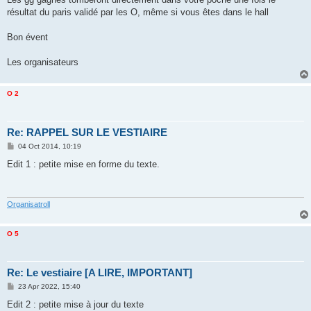
résultat du paris validé par les O, même si vous êtes dans le hall
Bon évent
Les organisateurs
O 2
Re: RAPPEL SUR LE VESTIAIRE
P
04 Oct 2014, 10:19
o
s
Edit 1 : petite mise en forme du texte.
t
Organisatroll
O 5
Re: Le vestiaire [A LIRE, IMPORTANT]
P
23 Apr 2022, 15:40
o
s
Edit 2 : petite mise à jour du texte
t