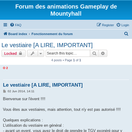
Forum des animations Gameplay de
Mountyhall
FAQ
Register
Login
S
Board index
Fonctionnement du forum
e
Le vestiaire [A LIRE, IMPORTANT]
a
Search
Advanced sear
Locked
r
4 posts • Page
1
of
1
c
O 2
h
Le vestiaire [A LIRE, IMPORTANT]
P
02 Jun 2014, 14:11
o
s
Bienvenue sur l'évent !!!!
t
Vous êtes aux vestiaires, mais attention, tout n'y est pas autorisé !!!!
Quelques explications :
L'utilisation du vestiaire en général :
- avant un event, vous avez le droit de prendre le TGV exonéré pour y