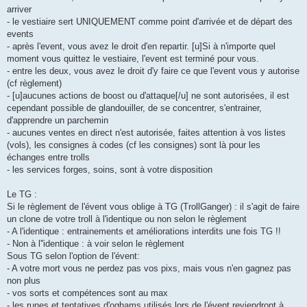
arriver
- le vestiaire sert UNIQUEMENT comme point d'arrivée et de départ des
events
- après l'event, vous avez le droit d'en repartir. [u]Si à n'importe quel
moment vous quittez le vestiaire, l'event est terminé pour vous.
- entre les deux, vous avez le droit d'y faire ce que l'event vous y autorise
(cf règlement)
- [u]aucunes actions de boost ou d'attaque[/u] ne sont autorisées, il est
cependant possible de glandouiller, de se concentrer, s'entrainer,
d'apprendre un parchemin
- aucunes ventes en direct n'est autorisée, faites attention à vos listes
(vols), les consignes à codes (cf les consignes) sont là pour les
échanges entre trolls
- les services forges, soins, sont à votre disposition
Le TG :
Si le règlement de l'évent vous oblige à TG (TrollGanger) : il s'agit de faire
un clone de votre troll à l'identique ou non selon le règlement
- A l'identique : entrainements et améliorations interdits une fois TG !!
- Non à l''identique : à voir selon le règlement
Sous TG selon l'option de l'évent:
- A votre mort vous ne perdez pas vos pixs, mais vous n'en gagnez pas
non plus
- vos sorts et compétences sont au max
- les runes et tentatives d'oghams utilisés lors de l'évent reviendront à