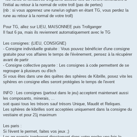
l'initial au retour à la normal de votre troll (pas de pertes)
(nb : si vous apprenez une rune/un ogham en étant TG, vous perdez la
rune au retour à la normal de votre troll)
Pour TG, allez sur LIEU, MAISONNEE puis Trollganger
Il faut 6 pa, mais ils reviennent automatiquement avec le TG
Les consignes: (LIEU, CONSIGNE)
- Consigne individuelle gratuite : Vous pouvez bénéficier d'une consigne
gratuite pour vos affaires le temps de l'évènement, pensez à la récupérer
avant de partir
- Consigne collective payante : Les consignes à code permettent de se
regrouper à plusieurs ou d'éch
Si vous êtes dans une des quêtes des sphères de Kibrille, posez vite les
sphères en consigne elles seront protégées le temps de l'event
INFO : Les consignes (partout dans le jeu) acceptent maintenant aussi
les composants, minerais, ...
soit quasi tous les trésors sauf trésors Unique, Maudit et Reliques.
Les sphères de kibrilles sont acceptées uniquement dans la consigne du
vestiaire et pour 21j maximum
Les paris :
Si l'évent le permet, faites vos jeux ;)
Les gg gagnés tomberont directement dans votre poche une fois le