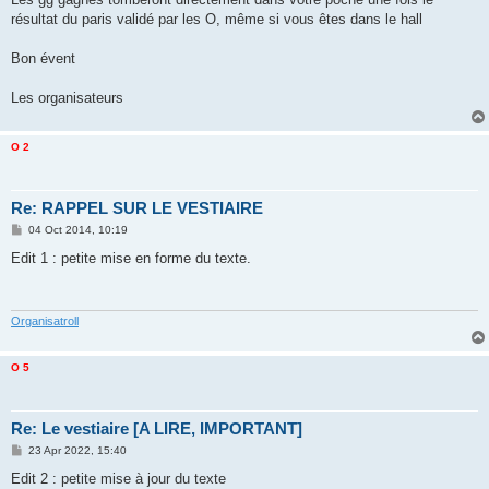
résultat du paris validé par les O, même si vous êtes dans le hall
Bon évent
Les organisateurs
O 2
Re: RAPPEL SUR LE VESTIAIRE
P
04 Oct 2014, 10:19
o
s
Edit 1 : petite mise en forme du texte.
t
Organisatroll
O 5
Re: Le vestiaire [A LIRE, IMPORTANT]
P
23 Apr 2022, 15:40
o
s
Edit 2 : petite mise à jour du texte
t