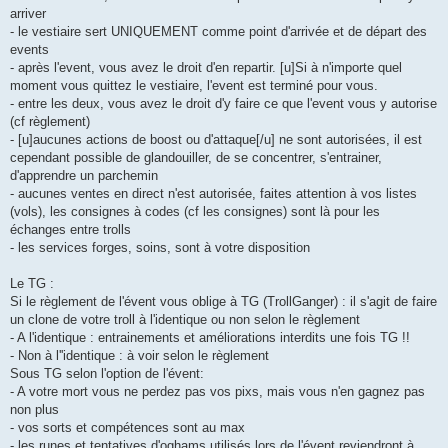
arriver
- le vestiaire sert UNIQUEMENT comme point d'arrivée et de départ des
events
- après l'event, vous avez le droit d'en repartir. [u]Si à n'importe quel
moment vous quittez le vestiaire, l'event est terminé pour vous.
- entre les deux, vous avez le droit d'y faire ce que l'event vous y autorise
(cf règlement)
- [u]aucunes actions de boost ou d'attaque[/u] ne sont autorisées, il est
cependant possible de glandouiller, de se concentrer, s'entrainer,
d'apprendre un parchemin
- aucunes ventes en direct n'est autorisée, faites attention à vos listes
(vols), les consignes à codes (cf les consignes) sont là pour les
échanges entre trolls
- les services forges, soins, sont à votre disposition
Le TG :
Si le règlement de l'évent vous oblige à TG (TrollGanger) : il s'agit de faire
un clone de votre troll à l'identique ou non selon le règlement
- A l'identique : entrainements et améliorations interdits une fois TG !!
- Non à l''identique : à voir selon le règlement
Sous TG selon l'option de l'évent:
- A votre mort vous ne perdez pas vos pixs, mais vous n'en gagnez pas
non plus
- vos sorts et compétences sont au max
- les runes et tentatives d'oghams utilisés lors de l'évent reviendront à