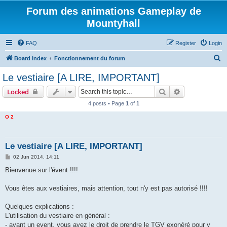
Forum des animations Gameplay de
Mountyhall
FAQ
Register
Login
S
Board index
Fonctionnement du forum
e
Le vestiaire [A LIRE, IMPORTANT]
a
Search
Advanced sear
Locked
r
4 posts • Page
1
of
1
c
O 2
h
Le vestiaire [A LIRE, IMPORTANT]
P
02 Jun 2014, 14:11
o
s
Bienvenue sur l'évent !!!!
t
Vous êtes aux vestiaires, mais attention, tout n'y est pas autorisé !!!!
Quelques explications :
L'utilisation du vestiaire en général :
- avant un event, vous avez le droit de prendre le TGV exonéré pour y