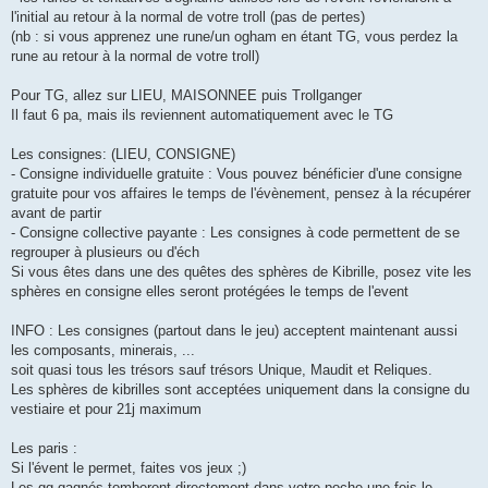
l'initial au retour à la normal de votre troll (pas de pertes)
(nb : si vous apprenez une rune/un ogham en étant TG, vous perdez la
rune au retour à la normal de votre troll)
Pour TG, allez sur LIEU, MAISONNEE puis Trollganger
Il faut 6 pa, mais ils reviennent automatiquement avec le TG
Les consignes: (LIEU, CONSIGNE)
- Consigne individuelle gratuite : Vous pouvez bénéficier d'une consigne
gratuite pour vos affaires le temps de l'évènement, pensez à la récupérer
avant de partir
- Consigne collective payante : Les consignes à code permettent de se
regrouper à plusieurs ou d'éch
Si vous êtes dans une des quêtes des sphères de Kibrille, posez vite les
sphères en consigne elles seront protégées le temps de l'event
INFO : Les consignes (partout dans le jeu) acceptent maintenant aussi
les composants, minerais, ...
soit quasi tous les trésors sauf trésors Unique, Maudit et Reliques.
Les sphères de kibrilles sont acceptées uniquement dans la consigne du
vestiaire et pour 21j maximum
Les paris :
Si l'évent le permet, faites vos jeux ;)
Les gg gagnés tomberont directement dans votre poche une fois le