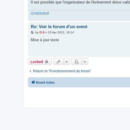
Il est possible que l'organisateur de l'événement doive vali
Organisatroll
Re: Voir le forum d'un event
P
by
O 5
»
23 Apr 2022, 18:14
o
s
Mise à jour texte
t
Locked
Return to “Fonctionnement du forum”
Board index