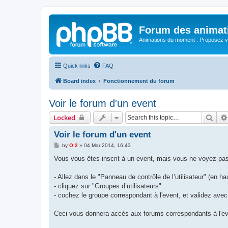
Forum des animat
Animations du moment : Proposez vo
Quick links
FAQ
Board index
Fonctionnement du forum
Voir le forum d'un event
Sear
Locked
Voir le forum d'un event
P
by
O 2
»
04 Mar 2014, 16:43
o
s
Vous vous êtes inscrit à un event, mais vous ne voyez pas
t
- Allez dans le "Panneau de contrôle de l’utilisateur" (en hau
- cliquez sur "Groupes d’utilisateurs"
- cochez le groupe correspondant à l'event, et validez ave
Ceci vous donnera accès aux forums correspondants à l'e