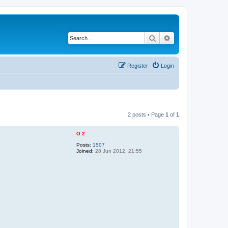
Search
Advanced search
Register
Login
2 posts • Page
1
of
1
O 2
Posts:
1507
Joined:
28 Jun 2012, 21:55