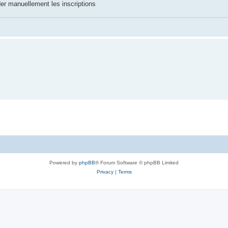
der manuellement les inscriptions
Powered by
phpBB
® Forum Software © phpBB Limited
Privacy
|
Terms