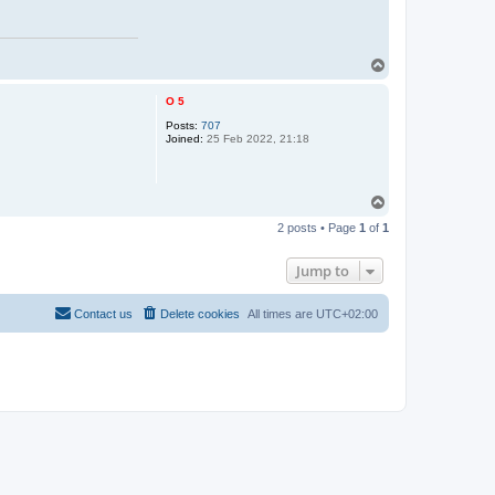
T
o
p
O 5
Posts:
707
Joined:
25 Feb 2022, 21:18
T
o
2 posts • Page
1
of
1
p
Jump to
Contact us
Delete cookies
All times are
UTC+02:00