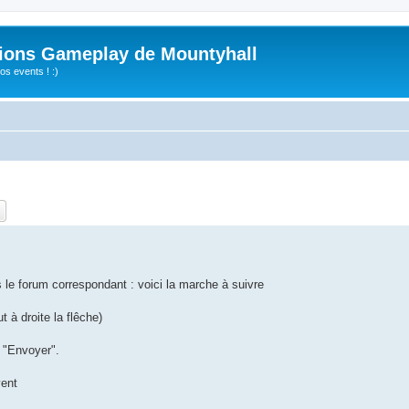
ions Gameplay de Mountyhall
s events ! :)
ch
Advanced search
 le forum correspondant : voici la marche à suivre
t à droite la flêche)
c "Envoyer".
vent